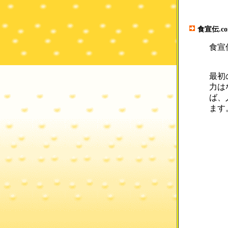
食宣伝.c
食宣
最初
力は
ば、
ます