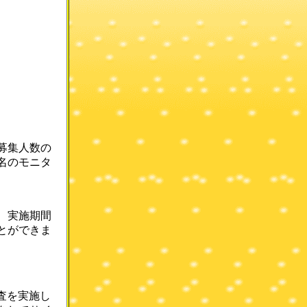
募集人数の
名のモニタ
、実施期間
とができま
査を実施し