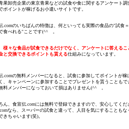
青果卸売企業の東京青果などの試食や食に関するアンケート調
でポイントが稼げるお小遣いサイトです。
伝.comのいちばんの特徴は、何といっても実際の食品の"試食
で食べれる"ことです(^^ゞ。
、
様々な食品が試食できるだけでなく、アンケートに答えるこ
金と交換できるポイントも貰える
仕組みになっています。
伝.comの無料メンバーになると、試食に参加してポイントが稼
く、キャンペーンに参加することでプレゼントを貰うこともで
無料メンバーになっておいて損はありません(^^ゞ。
ろん、食宣伝.comには無料で登録できますので、安心してくだ
.comなら、スーパーの試食と違って、人目を気にすることもな
できちゃいます(笑)。