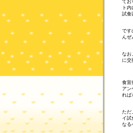
てお
ト内
試食
です
んぜ
なお
に交
食宣
アン
れば
ただ
イ試
なる