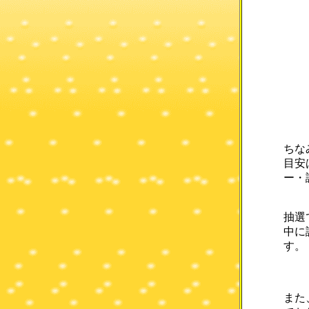
ちな
目安
ー・
抽選
中に
す。
また