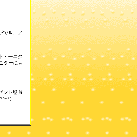
ができ、ア
ト・モニタ
ニターにも
ゼント懸賞
^*)。