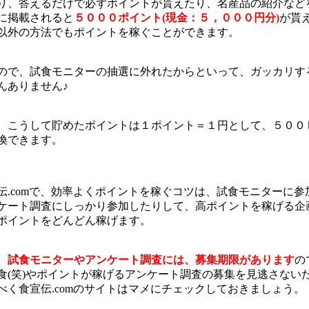
り、答えるだけで必ずポイントが貰えたり、名産品の紹介など
に掲載されると
５０００ポイント(現金：５，０００円分)
が貰
以外の方法でもポイントを稼ぐことができます。
ので、試食モニターの抽選に外れたからといって、ガッカリす
んありません♪
、こうして貯めたポイントは１ポイント＝１円として、５００
換できます。
伝.comで、効率よくポイントを稼ぐコツは、試食モニターに参
ケート調査にしっかり参加したりして、高ポイントを稼げる企
ポイントをどんどん稼げます。
、
試食モニターやアンケート調査には、募集期限があります
の
食(笑)やポイントが稼げるアンケート調査の募集を見逃さない
べく食宣伝.comのサイトはマメにチェックしておきましょう。