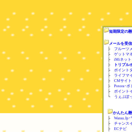
短期限定の懸
メールを受信
├
フルーツ
├
ゲットマネー
├
iMiネット･
├
トリプル
├
ポイント
├
ライフマイル･
├
CMサイト
├
Potora･
├
ポイントイン
└
うぇぶぽ
かんたん懸
├
Warau.
├
チャンスイ
├
ECナビ