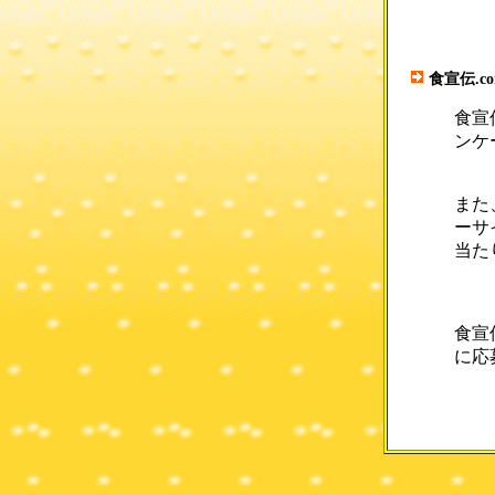
食宣伝.c
食宣
ンケ
また
ーサ
当た
食宣
に応