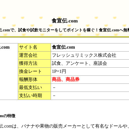
食宣伝.com
伝.comで、試食や試飲モニターをしてポイントを稼ぐ！食宣伝.comへ無
com
サイト名
食宣伝.com
運営会社
フレッシュリミックス株式会社
獲得方法
試食、アンケート、座談会
換金レート
1P=1円
報酬形体
商品、商品券
最低支払い
－
支払い時期
－
omの特徴
伝.comは、バナナや果物の販売メーカーとして有名なドールや