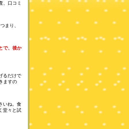
査、口コミ
＝つまり、
とで、後か
げるだけで
きますの
さいね。食
く堂々と試