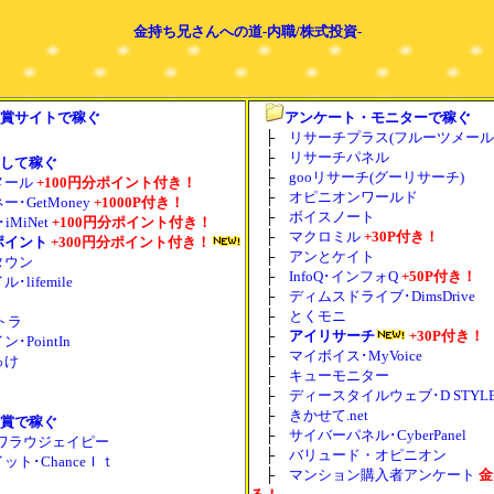
金持ち兄さんへの道-内職/株式投資-
賞サイトで稼ぐ
アンケート・モニターで稼ぐ
├
リサーチプラス(フルーツメール
├
リサーチパネル
して稼ぐ
├
gooリサーチ(グーリサーチ)
メール
+100円分ポイント付き！
├
オピニオンワールド
･GetMoney
+1000P付き！
├
ボイスノート
iMiNet
+100円分ポイント付き！
├
マクロミル
+30P付き！
ポイント
+300円分ポイント付き！
├
アンとケイト
タウン
├
InfoQ･インフォQ
+50P付き！
lifemile
├
ディムスドライブ･DimsDrive
├
とくモニ
ポトラ
├
アイリサーチ
+30P付き！
･PointIn
├
マイボイス･MyVoice
っけ
├
キューモニター
├
ディースタイルウェブ･D STYLE
├
きかせて.net
賞で稼ぐ
├
サイバーパネル･CyberPanel
Jp･ワラウジェイピー
├
バリュード・オピニオン
ット･ChanceＩｔ
├
マンション購入者アンケート
金