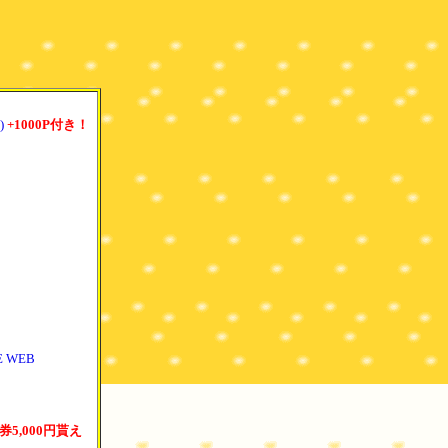
)
+1000P付き！
 WEB
券5,000円貰え