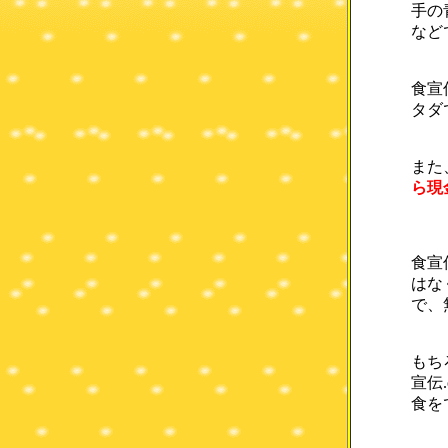
手の
など
食宣
タダ
また
ら現
食宣
はな
で、
もち
宣伝
食を