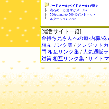
リードメール(ペイドメール)で稼ぐ
├
流石めーる(さすがメール)
├
500point.net･500ポイントネット
└
ルクール･LeCoeur
[運営サイト一覧]
金持ち兄さんへの道-内職/株
相互リンク集
/
クレジットカ
門 相互リンク集
/
人気通販ラ
対策 相互リンク集
/
サイト