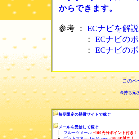
からできます。
参考 ：
ECナビを解
：
ECナビの
：
ECナビの
このペ
金持ち兄さ
短期限定の懸賞サイトで稼ぐ
メールを受信して稼ぐ
├
フルーツメール
+100円分ポイント付き！
├
ゲットマネー･GetMoney
+1000P付き！