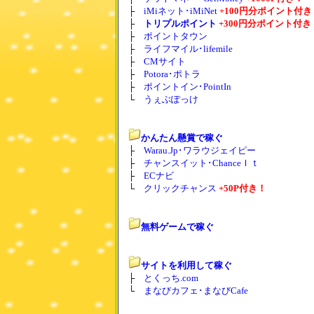
├
iMiネット･iMiNet
+100円分ポイント付き
├
トリプルポイント
+300円分ポイント付き
├
ポイントタウン
├
ライフマイル･lifemile
├
CMサイト
├
Potora･ポトラ
├
ポイントイン･PointIn
└
うぇぶぽっけ
かんたん懸賞で稼ぐ
├
Warau.Jp･ワラウジェイピー
├
チャンスイット･ChanceＩｔ
├
ECナビ
└
クリックチャンス
+50P付き！
無料ゲームで稼ぐ
サイトを利用して稼ぐ
├
とくっち.com
└
まなびカフェ･まなびCafe