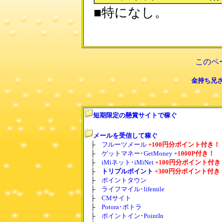
■特になし。
このペ
金持ち兄さ
短期限定の懸賞サイトで稼ぐ
メールを受信して稼ぐ
├
フルーツメール
+100円分ポイント付き！
├
ゲットマネー･GetMoney
+1000P付き！
├
iMiネット･iMiNet
+100円分ポイント付き
├
トリプルポイント
+300円分ポイント付き
├
ポイントタウン
├
ライフマイル･lifemile
├
CMサイト
├
Potora･ポトラ
├
ポイントイン･PointIn