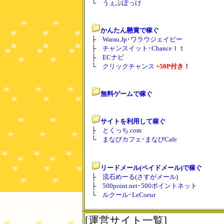
└
うぇぶぽっけ
かんたん懸賞で稼ぐ
├
Warau.Jp･ワラウジェイピー
├
チャンスイット･ChanceＩｔ
├
ECナビ
└
クリックチャンス
+50P付き！
無料ゲームで稼ぐ
サイトを利用して稼ぐ
├
とくっち.com
└
まなびカフェ･まなびCafe
リードメール(ペイドメール)で稼ぐ
├
流石めーる(さすがメール)
├
500point.net･500ポイントネット
└
ルクール･LeCoeur
[運営サイト一覧]