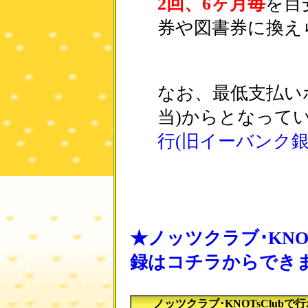
2回、6ヶ月毎
を目
券や図書券に換え
なお、最低支払いポイ
当)からとなって
行(旧イーバンク銀
★ノッツクラブ･KNO
録はコチラからでき
ノッツクラブ･KNOTsClu