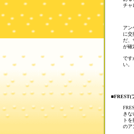
チャ
アン
に交
だ、
が確
です
い。
■FREST
FR
きな
トを
のア