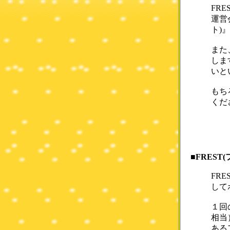
FR
運営
ト)
また
しま
いと
もち
くだ
■FREST
FR
して
１回の
相当
ある