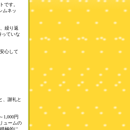
イトです。
(シムネッ
。
で、繰り返
持っていな
安心して
くと、謝礼と
1,000円
リュームの
、積極的に