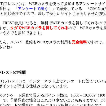
EST(フレスト) は、WEBカメラを使って参加するアンケートサ
会社は、「
アンケートで稼ぐ！
」で紹介している、『CiM-Net
』と同じ会社ですので、決して怪しいサイトじゃありません(笑)
、FREST会員になると、無料でWEBカメラを貸してくれるの
すが、
タダでWEBカメラを貸してくれる
ので、WEBカメラを
いう方でも参加できます。
ろん、メンバー登録もWEBカメラの利用も
完全無料
ですので、
さいね♪
(フレスト)の報酬
EST(フレスト) は、インターネット上でアンケートに答えてい
ポイントが貯まる仕組みになっています。
アンケート調査で貰えるポイント数は、1,000～10,000P（100～
）で、予備調査の場合はこれより少ないこともありますが、ボ
アンケートの場合は、さらに10,000Pを超えることもあるので