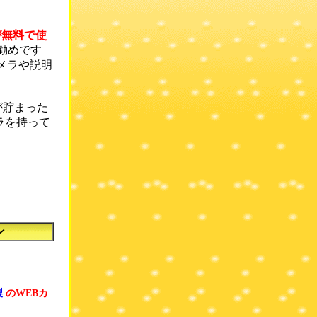
が無料で使
勧めです
カメラや説明
が貯まった
ラを持って
ン
製
のWEBカ