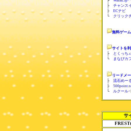
├
Warau.
├
チャンスイ
├
ECナビ
└
クリック
無料ゲーム
サイトを利
├
とくっち.c
└
まなびカフ
リードメー
├
流石めーる
├
500poin
└
ルクール･L
サ
FRES