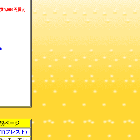
券5,000円貰え
！
h
説ページ
ST(フレスト)