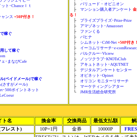
Jp･ワラウジェイピー
├
バリュード・オピニオン
ット･ChanceＩｔ
├
マンション購入者アンケート
金
る！
チャンス
+50P付き！
├
プライズプライズ･Prize-Prize
├
アマゾネット･Amazonet
├
ファンくる
で稼ぐ
├
パヒナ
├
シムネット･CiM-Net
+50P付き
├
イーコムリサーチ･e-comResearc
用して稼ぐ
├
バルクルー･Vlcrew
om
├
ノッツクラブ･KNOTsClub
ェ･まなびCafe
├
アキュトネット･AQUTNET
├
デジタルアンケートセンター
├
オピネット･Opinet
ル(ペイドメール)で稼ぐ
├
オリコン モニターリサーチ
(さすがメール)
├
マーケティングシアター
t.net･500ポイントネット
└
JMR生活総合研究所
eCoeur
イト名
換金率
交換商品
最低支払額
解
T(フレスト)
10P=1円
金券
10000P
FRE