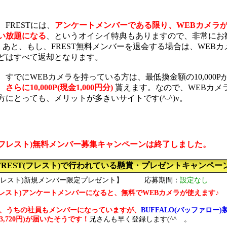
、FRESTには、
アンケートメンバーである限り、WEBカメラ
い放題になる
、というオイシイ特典もありますので、非常にお
)。あと、もし、FREST無料メンバーを退会する場合は、WEB
どはすべて返却となります。
、すでにWEBカメラを持っている方は、最低換金額の10,000P
、
さらに10,000P(現金1,000円分)
貰えます。なので、WEBカメ
方にとっても、メリットが多きいサイトです(^-^)v。
T(フレスト)無料メンバー募集キャンペーンは終了しました。
FREST(フレスト)で行われている懸賞・プレゼントキャンペー
(フレスト)新規メンバー限定プレゼント】
応募期間：
設定なし
(フレスト)アンケートメンバーになると、無料でWEBカメラが使えます♪
に、うちの社員もメンバーになっていますが、
BUFFALO(バッファロー)
3,720円)が届いたそうです！
兄さんも早く登録します(^^ゞ。