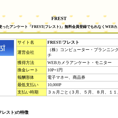
FREST
使ったアンケート「FREST(フレスト)」無料会員登録でもれなくWEB
サイト名
FREST
/
フレスト
（株）コンピューター・プランニン
運営会社
チ
獲得方法
WEBカメラアンケート・モニター
換金レート
10P=1円
報酬形体
電子マネー、商品券
最低支払い
10,000P
支払い時期
３ヵ月ごと (３月、５月、８月、１１
(フレスト)の特徴