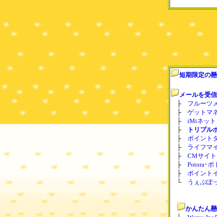
短期限定の懸
メールを受信
├
フルーツ
├
ゲットマネー
├
iMiネット･
├
トリプル
├
ポイント
├
ライフマイル･
├
CMサイト
├
Potora･
├
ポイントイン
└
うぇぶぽ
かんたん懸