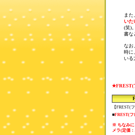
また
いた
(笑
書な
なお
時に
いる
★FRES
【FREST
■
FREST
※ ちなみ
メラ(定価：