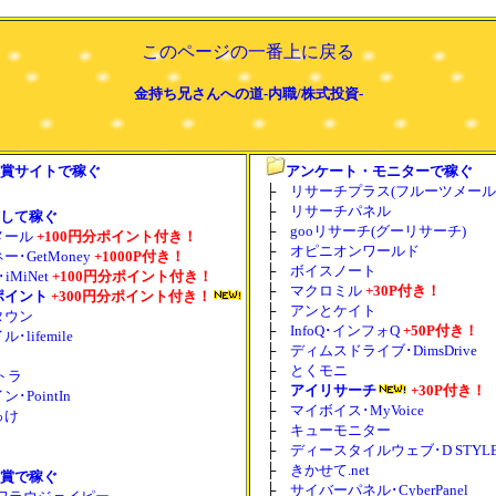
このページの一番上に戻る
金持ち兄さんへの道-内職/株式投資-
賞サイトで稼ぐ
アンケート・モニターで稼ぐ
├
リサーチプラス(フルーツメール
├
リサーチパネル
して稼ぐ
├
gooリサーチ(グーリサーチ)
メール
+100円分ポイント付き！
├
オピニオンワールド
･GetMoney
+1000P付き！
├
ボイスノート
iMiNet
+100円分ポイント付き！
├
マクロミル
+30P付き！
ポイント
+300円分ポイント付き！
├
アンとケイト
タウン
├
InfoQ･インフォQ
+50P付き！
lifemile
├
ディムスドライブ･DimsDrive
├
とくモニ
ポトラ
├
アイリサーチ
+30P付き！
･PointIn
├
マイボイス･MyVoice
っけ
├
キューモニター
├
ディースタイルウェブ･D STYLE
├
きかせて.net
賞で稼ぐ
├
サイバーパネル･CyberPanel