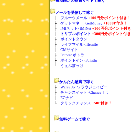
短期限定の懸賞サイトで稼ぐ
メールを受信して稼ぐ
├
フルーツメール
+100円分ポイント付き！
├
ゲットマネー･GetMoney
+1000P付き！
├
iMiネット･iMiNet
+100円分ポイント付き
├
トリプルポイント
+300円分ポイント付き
├
ポイントタウン
├
ライフマイル･lifemile
├
CMサイト
├
Potora･ポトラ
├
ポイントイン･PointIn
└
うぇぶぽっけ
かんたん懸賞で稼ぐ
├
Warau.Jp･ワラウジェイピー
├
チャンスイット･ChanceＩｔ
├
ECナビ
└
クリックチャンス
+50P付き！
無料ゲームで稼ぐ