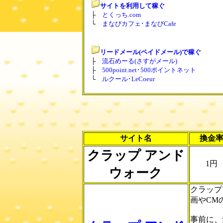
サイトを利用して稼ぐ
├
とくっち.com
└
まなびカフェ･まなびCafe
リードメール(ペイドメール)で稼ぐ
├
流石めーる(さすがメール)
├
500point.net･500ポイントネット
└
ルクール･LeCoeur
サイト名
換金
クラップ アンド
1円
ウォーク
クラップ
画やCM
事前に、