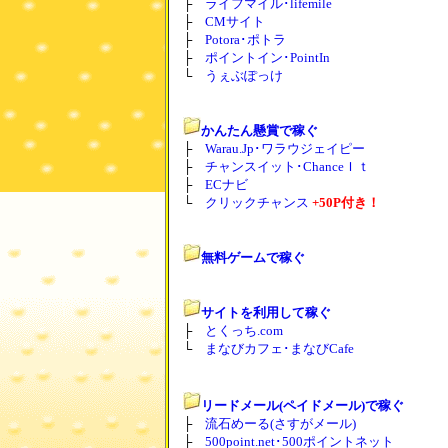
├
ライフマイル･lifemile
├
CMサイト
├
Potora･ポトラ
├
ポイントイン･PointIn
└
うぇぶぽっけ
かんたん懸賞で稼ぐ
├
Warau.Jp･ワラウジェイピー
├
チャンスイット･ChanceＩｔ
├
ECナビ
└
クリックチャンス
+50P付き！
無料ゲームで稼ぐ
サイトを利用して稼ぐ
├
とくっち.com
└
まなびカフェ･まなびCafe
リードメール(ペイドメール)で稼ぐ
├
流石めーる(さすがメール)
├
500point.net･500ポイントネット