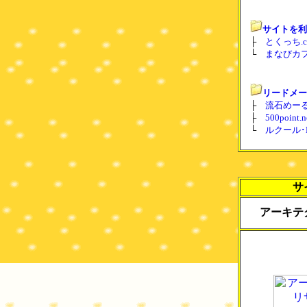
サイトを利
├
とくっち.c
└
まなびカフ
リードメー
├
流石めーる
├
500poin
└
ルクール･L
サ
アーキテ