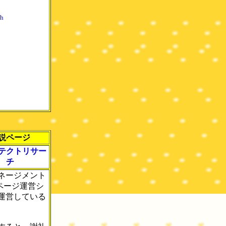
！
h
説ページ
テクトリサー
チ
ネージメント
ページ運営シ
運営している