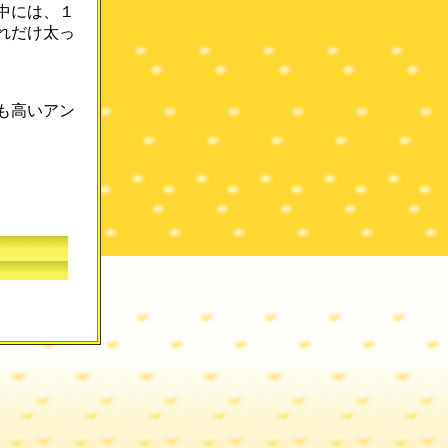
中には、１
れだけ太っ
も高いアン