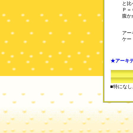
と比
Ｐ＝
腹か
アー
ケー
★アーキ
■特になし