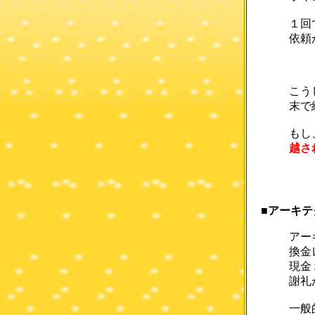
１回
依頼
こう
末で
もし
越さ
■アーキ
アー
換金
現金
謝礼
一般