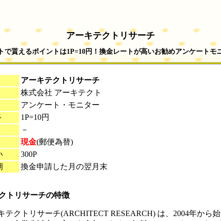
アーキテクトリサーチ
トで貰えるポイントは1P=10円！換金レートが高いお勧めアンケートモ
アーキテクト
リサーチ
株式会社 アーキテクト
アンケート・モニター
ト
1P=10円
－
現金
(郵便為替)
い
300P
期
換金申請した月の翌月末
テクトリサーチの特徴
テクトリサーチ(ARCHITECT RESEARCH) は、2004年か