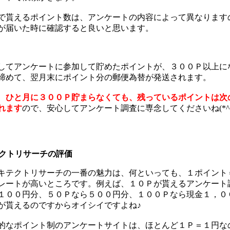
で貰えるポイント数は、アンケートの内容によって異なります
が届いた時に確認すると良いと思います。
してアンケートに参加して貯めたポイントが、３００Ｐ以上に
締めて、翌月末にポイント分の郵便為替が発送されます。
、
ひと月に３００Ｐ貯まらなくても、残っているポイントは次
れます
ので、安心してアンケート調査に専念してくださいね(*^^
テクトリサーチの評価
キテクトリサーチの一番の魅力は、何といっても、１ポイント
レートが高いところです。例えば、１０Ｐが貰えるアンケート
１００円分、５０Ｐなら５００円分、１００Ｐなら現金１，０
が貰えるのですからオイシイですよね♪
的なポイント制のアンケートサイトは、ほとんど１Ｐ＝１円な