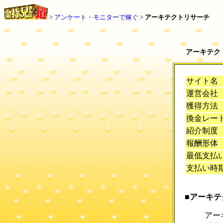
>
アンケート・モニターで稼ぐ
>
アーキテクト
リサーチ
アーキテク
サイト名
運営会社
獲得方法
換金レー
紹介制度
報酬形体
最低支払
支払い時
■アーキ
アーキ