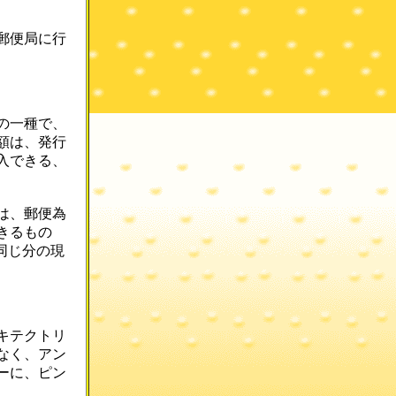
郵便局に行
の一種で、
額は、発行
入できる、
は、郵便為
きるもの
同じ分の現
キテクトリ
なく、アン
ーに、ピン