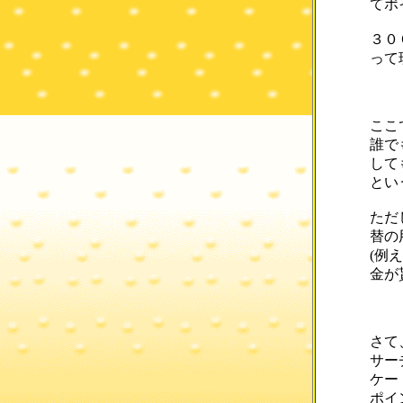
てポ
３０
って
ここ
誰で
して
とい
ただ
替の
(例
金が
さて
サー
ケー
ポイ