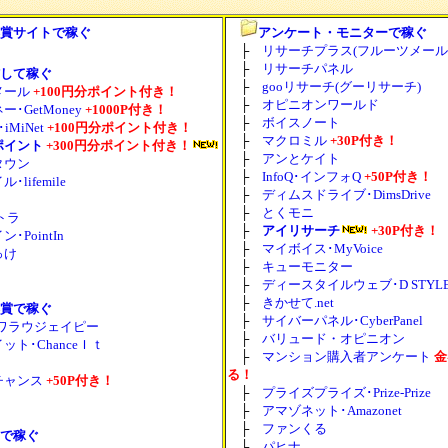
賞サイトで稼ぐ
アンケート・モニターで稼ぐ
├
リサーチプラス(フルーツメール
├
リサーチパネル
して稼ぐ
├
gooリサーチ(グーリサーチ)
メール
+100円分ポイント付き！
├
オピニオンワールド
･GetMoney
+1000P付き！
├
ボイスノート
iMiNet
+100円分ポイント付き！
├
マクロミル
+30P付き！
ポイント
+300円分ポイント付き！
├
アンとケイト
タウン
├
InfoQ･インフォQ
+50P付き！
lifemile
├
ディムスドライブ･DimsDrive
├
とくモニ
ポトラ
├
アイリサーチ
+30P付き！
･PointIn
├
マイボイス･MyVoice
っけ
├
キューモニター
├
ディースタイルウェブ･D STYLE
├
きかせて.net
賞で稼ぐ
├
サイバーパネル･CyberPanel
Jp･ワラウジェイピー
├
バリュード・オピニオン
ット･ChanceＩｔ
├
マンション購入者アンケート
金
る！
チャンス
+50P付き！
├
プライズプライズ･Prize-Prize
├
アマゾネット･Amazonet
├
ファンくる
で稼ぐ
├
パヒナ