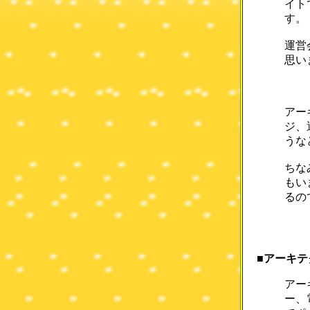
イト
す。
運営
思い
アー
ジ、
うな
ちな
もい
るの
■アーキ
アー
ー、