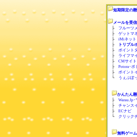
短期限定の懸
メールを受信
├
フルーツ
├
ゲットマネー
├
iMiネット･
├
トリプル
├
ポイント
├
ライフマイル･
├
CMサイト
├
Potora･
├
ポイントイン
└
うぇぶぽ
かんたん懸
├
Warau.
├
チャンスイ
├
ECナビ
└
クリック
無料ゲーム