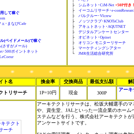
├
シムネット･CiM-Net
+50P付き
├
イーコムリサーチ･e-comResearc
用して稼ぐ
├
バルクルー･Vlcrew
om
├
ノッツクラブ･KNOTsClub
ェ･まなびCafe
├
アキュトネット･AQUTNET
├
デジタルアンケートセンター
├
オピネット･Opinet
ル(ペイドメール)で稼ぐ
├
オリコン モニターリサーチ
(さすがメール)
├
マーケティングシアター
t.net･500ポイントネット
└
JMR生活総合研究所
eCoeur
イト名
換金率
交換商品
最低支払額
解
アーキ
クトリサーチ
1P=10円
現金
300P
アーキテクトリサーチは、松坂大輔選手のマ
や、資生堂、JALといった一流企業のホーム
ステムなどを行う、株式会社アーキテクトが
アンケートサイトです。