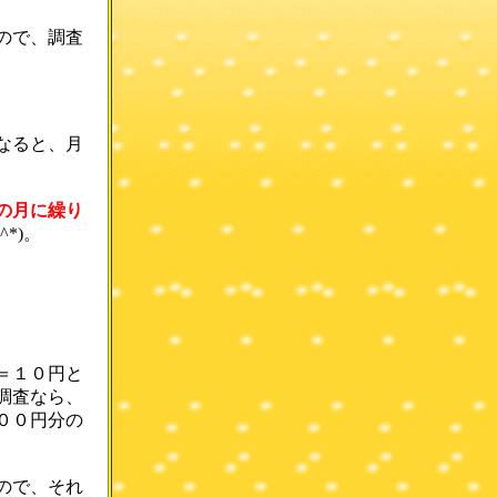
ので、調査
なると、月
の月に繰り
*)。
＝１０円と
調査なら、
００円分の
ので、それ