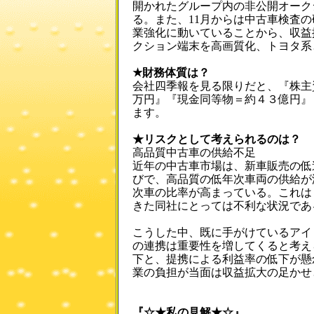
開かれたグループ内の非公開オーク
る。また、11月からは中古車検査
業強化に動いていることから、収益
クション端末を高画質化、トヨタ系
★財務体質は？
会社四季報を見る限りだと、『株主資
万円』『現金同等物＝約４３億円』
ます。
★リスクとして考えられるのは？
高品質中古車の供給不足
近年の中古車市場は、新車販売の低
びで、高品質の低年次車両の供給が
次車の比率が高まっている。これは
きた同社にとっては不利な状況であ
こうした中、既に手がけているアイ
の連携は重要性を増してくると考え
下と、提携による利益率の低下が懸
業の負担が当面は収益拡大の足かせ
『☆★私の見解★☆』