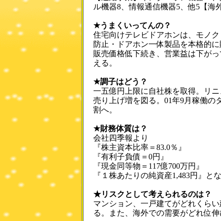
ル機器8、情報通信機器5、他5【海外
★うまくいってんの？
住宅向けテレビドアホンは、モノク
防止・ドアホン一体製品を本格的に
販売価格低下続き、営業益は下がっ
える。
★調子はどう？
一五億円上限に自社株を取得。リニ
売り上げ増を図る。01年9月稼働
割へ。
★財務体質は？
会社四季報より
『株主資本比率＝83.0％』
『有利子負債＝0円』
『現金同等物＝117億700万円』
『１株あたりの純資産1,483円』と
★リスクとして考えられるのは？
マンション、一戸建てがどれくらい
る。また、海外での需要がどれ位伸