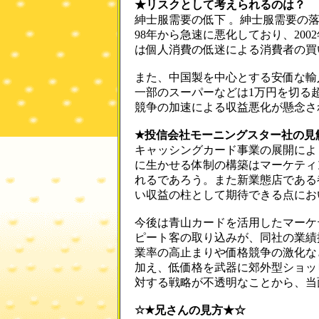
★リスクとして考えられるのは？
紳士服需要の低下 。紳士服需要の
98年から急速に悪化しており、20
は個人消費の低迷による消費者の買
また、中国製を中心とする安価な輸
一部のスーパーなどは1万円を切る
競争の加速による収益悪化が懸念さ
★投信会社モーニングスター社の見
キャッシングカード事業の展開によ
に生かせる体制の構築はマーケティ
れるであろう。また新業態店である
い収益の柱として期待できる点にお
今後は青山カードを活用したマーケ
ピート客の取り込みが、同社の業績
業率の高止まりや価格競争の激化な
加え、低価格を武器に郊外型ショッ
対する戦略が不透明なことから、当
☆★兄さんの見方★☆