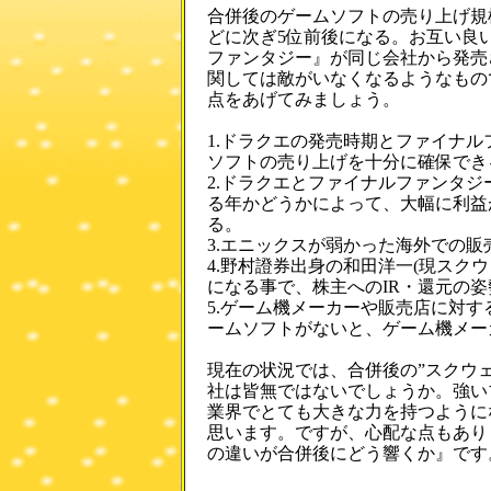
合併後のゲームソフトの売り上げ規
どに次ぎ5位前後になる。お互い良
ファンタジー』が同じ会社から発売
関しては敵がいなくなるようなもの
点をあげてみましょう。
1.ドラクエの発売時期とファイナ
ソフトの売り上げを十分に確保でき
2.ドラクエとファイナルファンタ
る年かどうかによって、大幅に利益
る。
3.エニックスが弱かった海外での販
4.野村證券出身の和田洋一(現スク
になる事で、株主へのIR・還元の
5.ゲーム機メーカーや販売店に対す
ームソフトがないと、ゲーム機メー
現在の状況では、合併後の”スクウ
社は皆無ではないでしょうか。強い
業界でとても大きな力を持つように
思います。ですが、心配な点もあり
の違いが合併後にどう響くか』です