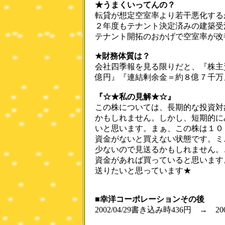
★うまくいってんの？
転貸が想定空室率より若干悪化する
２年度もテナント決定済みの建築受
テナント開拓のおかげで空室率が改
★財務体質は？
会社四季報を見る限りだと、『株主
億円』『連結剰余金＝約８億７千万
『☆★私の見解★☆』
この株については、長期的な投資対
かもしれません。しかし、短期的に
いと思います。まぁ、この株は１０
資金がないと買えない状態です。ミ
少ないので見送るかもしれません。こ
資金があれば買っていると思います
送りたいと思っています★
■幸洋コーポレーションその後
2002/04/29書き込み時436円 → 200