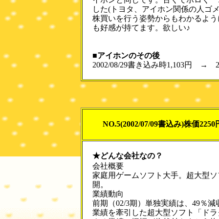
した(トヨタ、アイホン関係の人ゴ
株買いを行う姿勢からもわかるよう
も好感が持てます。欲しい♪
■アイホンのその後
2002/08/29書き込み時1,103円 → 20
NO.5(2002/07/09書込み)株価2250
★どんな会社なの？
会社概要
家庭用ゲームソフト大手。超大型ソ
開。
業績動向
前期（02/3期）単独実績は、49％
業績を牽引した超大型ソフト「ドラ