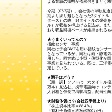
よる業績の振幅が依然付きまとう格
今期（03/3期）、会社側の単独見
期より繰り越しとなった2タイトル
ターズ）の他、14タイトルの発売を
ル）が収益を押上げる見込み。また
おり収益回復ペースが維持されるも
★うまくいってんの？
指紋センサー事業
同社は子会BMFを用い指紋センサ
となっているが、同社は雨・静電気
用した。同方式は小型・薄型化が図
事業と見られている。既に、三洋電機<
定している。
★調子はどう？
【順 調】ソフトは一六タイトル投
万本）見込む。携帯電話向けコンテ
人射程と伸長で増収増益。配当性向
★財務体質は？(会社四季報より)
『株主資本比率＝88.4％』
『有利子負債＝約3億9500万円』