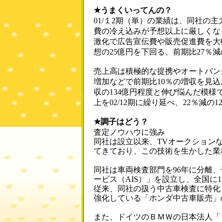
★うまくいってんの？
01/１2期（単）の業績は、同社の
費の冷え込みが予想以上に厳しくな
激化で広告宣伝費や販売促進費を大
想の25億円を下回る、前期比27％
売上高は積極的な提携やオートバン
増加などで前期比10％の増収を見
収の134億円程度と伸び悩んだ模様
上を02/12期に繰り延べ、22％減
★調子はどう？
査定ノウハウに強み
同社は設立以来、TVオークション
てきており、この技術を生かした業
同社は車両検査部門を96年に分離
ービス（AIS）」を設立し、全国に1
従来、同社の扱う中古車検査に特化
強化している「ホンダ中古車販売」
また、ドイツのＢＭＷの日本法人「ビ