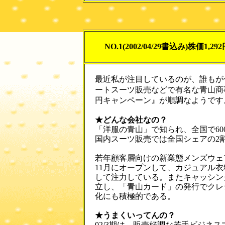
NO.1(2002/04/29書込み)株価1,29
最近私が注目しているのが、誰もが
ートスーツ販売などで有名な青山商
円キャンペーン』が順調なようです
★どんな会社なの？
「洋服の青山」で知られ、全国で6
国内スーツ販売では全国シェアの2
若年顧客層向けの新業態メンズウェア
11月にオープンして、カジュアル
して注力している。またキャッシン
立し、「青山カード」の発行でクレ
化にも積極的である。
★うまくいってんの？
02/3期は、販売好調な若手ビジネ