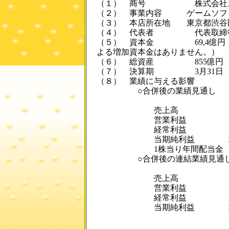
（１） 商号 株式会社スク
（２） 事業内容 ゲームソフト
（３） 本店所在地 東京都渋谷区
（４） 代表者 代表取締役
（５） 資本金 69,4億円（平成
よる増加資本金はありません。）
（６） 総資産 855億円
（７） 決算期 3月31日
（８） 業績に与える影響
○合併後の業績見通し
平成16年3月期
売上高 570
営業利益 160
経常利益 160
当期純利益 11
1株当り年間配当金 3
○合併後の連結業績見通
平成16年3月期
売上高 610
営業利益 185
経常利益 185
当期純利益 12