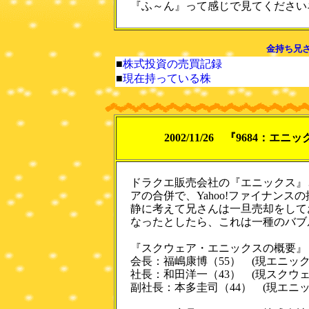
『ふ～ん』って感じで見てくださいネ！(
金持ち兄さ
■
株式投資の売買記録
■
現在持っている株
2002/11/26 『9684：
ドラクエ販売会社の『エニックス』
アの合併で、Yahoo!ファイナン
静に考えて兄さんは一旦売却をして
なったとしたら、これは一種のバブ
『スクウェア・エニックスの概要』
会長：福嶋康博（55） (現エニック
社長：和田洋一（43） (現スクウェ
副社長：本多圭司（44） (現エニッ