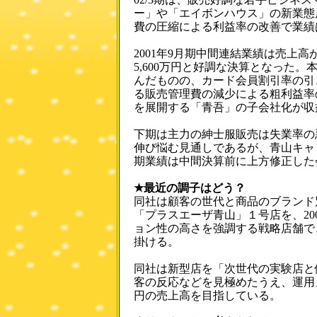
ー」や「エイボンハウス」の新業態
費の圧縮による利益率の改善で業績
2001年9月期中間連結業績は売上高が
5,600万円と好調な決算となった
んだものの、カード会員割引率の引
る販売管理費の減少による粗利益率
を展開する「青吾」の子会社化が収
下期は主力の紳士服販売は失業率の
伸び悩む見通しであるが、青山キャ
期業績は中間決算前に上方修正した
★最近の調子はどう？
同社は顧客の世代と商品のブランド
「プラスエーザ青山」１号店を、20
ョン性の高さを強調する戦略店舗で
掛ける。
同社は新型店を「次世代の実験店と
客の反応などを見極めたうえ、運用ノ
円の売上高を目指している。