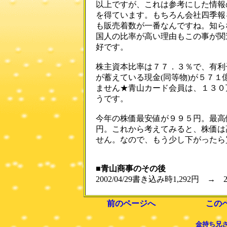
以上ですが、これは参考にした情報
を得ています。もちろん会社四季報
も販売着数が一番なんですね。知らな
国人の比率が高い理由もこの事が関
好です。
株主資本比率は７７．３％で、有利
が蓄えている現金(同等物)が５７
ません★青山カード会員は、１３０
うです。
今年の株価最安値が９９５円。最高値が１
円。これから考えてみると、株価は
せん。なので、もう少し下がったら買
■青山商事のその後
2002/04/29書き込み時1,292円 → 20
前のページへ
この
金持ち兄さ