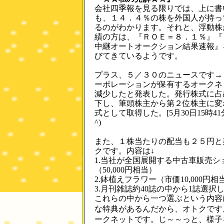
会社四季報を見る限りでは、上に書
も、１４．４％の株を外国人が持っ
るのがわかります。それと、浮動株
績の方は、『ＲＯＥ＝８．１％』『
中継オートオークション結果速報』
びてきているようです。
プラス、５／３０のニュースです→
ーポレーションが保有するオークネ
減少したと発表した。発行株式に占
下し、筆頭株主から第２位株主に変
式として取得した。[5月30日15時4
^)
また、１株当たりの配当も２５円と
クです。内容は↓
1.当社が全国展開する中古車販売
（50,000円相当）
2.鉢植えフラワー（市価10,000円相
3.月刊雑誌約40誌の中から1誌選
これらの中から一つ選ぶという内容
な特典があるんだから、オトクです
ークネットです。じ～～っと、様子