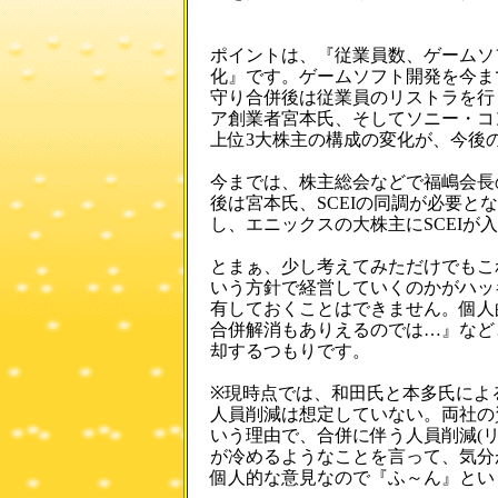
ポイントは、『従業員数、ゲームソ
化』です。ゲームソフト開発を今ま
守り合併後は従業員のリストラを行
ア創業者宮本氏、そしてソニー・コ
上位3大株主の構成の変化が、今後
今までは、株主総会などで福嶋会長
後は宮本氏、SCEIの同調が必要
し、エニックスの大株主にSCEIが
とまぁ、少し考えてみただけでもこ
いう方針で経営していくのかがハッ
有しておくことはできません。個人
合併解消もありえるのでは…』など
却するつもりです。
※現時点では、和田氏と本多氏によ
人員削減は想定していない。両社の
いう理由で、合併に伴う人員削減(
が冷めるようなことを言って、気分
個人的な意見なので『ふ～ん』という