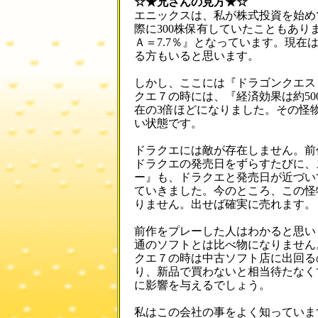
☆★兄さんの見方★☆
エニックスは、私が株式投資を始め
際に300株保有していたこともあり
Ａ＝7.7％』となっています。現在
る方もいると思います。
しかし、ここには『ドラゴンクエス
クエ７の時には、『経済効果は約5
在の3倍ほどになりました。その怪
い状態です。
ドラクエには敵が存在しません。前
ドラクエの発売日をずらすたびに、
ー』も、ドラクエと発売日が近づい
ていきました。今のところ、この怪
りません。出せば確実に売れます。
前作をプレーした人はわかると思い
通のソフトとは比べ物になりません
クエ７の時は中古ソフト店に出回る
り、新品で買わないと相当待たなく
に影響を与えるでしょう。
私はこの会社の事をよく知っていま