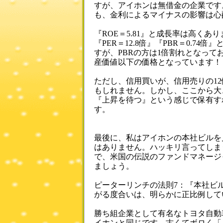
すが、アイホンは無借金の企業です
も、金利によるマイナスの影響は心
『ROE＝5.81』と成長率は高くあ
『PER＝12.8倍』『PBR＝0.7
すが、PBRの方は1倍割れとなっ
産価値以下の価格となっています！
ただし、信用買いが、信用売りの1
もしれません。しかし、ここから
『上昇を待つ』という感じで保有す
す。
最後に、私はアイホンの本社ビルを
はありません。ハッキリ言ってしま
で、米国の伝説のファンドマネージ
ましょう。
ピーターリンチの法則7：『本社ビ
がる度合いは、明らかに正比例して
勝ち組企業として有名なトヨタ自動
イホンと同じです。古くてボロく「