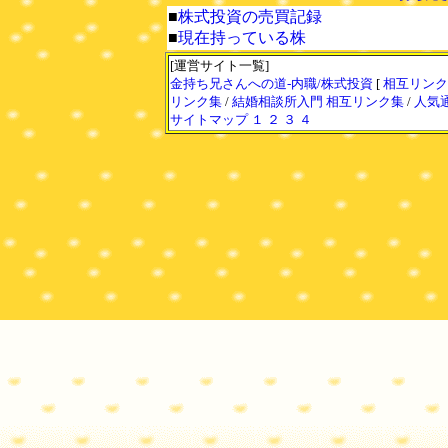
■
株式投資の売買記録
■
現在持っている株
[運営サイト一覧]
金持ち兄さんへの道-内職/株式投資
[
相互リンク
リンク集
/
結婚相談所入門 相互リンク集
/
人気
サイトマップ
１
２
３
４