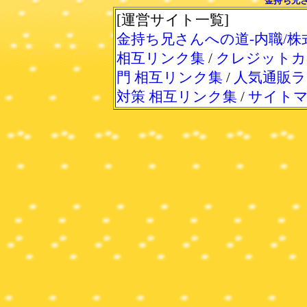
金持ち兄さ
[運営サイト一覧]
金持ち兄さんへの道-内職/株
相互リンク集
/
クレジットカ
門 相互リンク集
/
人気通販ラ
対策 相互リンク集
/
サイト