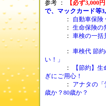
参考 ：
【必ず3,000
で、マックカード等3,
：
自動車保険
：
生命保険の
：
車検の一括
：
車検代 節
い！」
：
【節約】生
ぎにご用心！
：
アナタの「
歳か？80歳か？