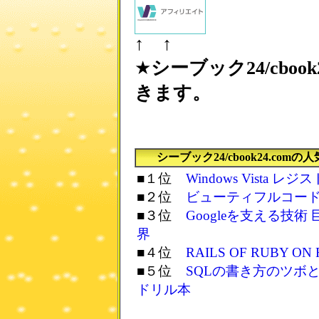
↑ ↑
★
シーブック24/cbo
きます。
シーブック24/cbook24.com
■１位
Windows Vista 
■２位
ビューティフルコー
■３位
Googleを支える技
界
■４位
RAILS OF RUBY ON 
■５位
SQLの書き方のツボ
ドリル本